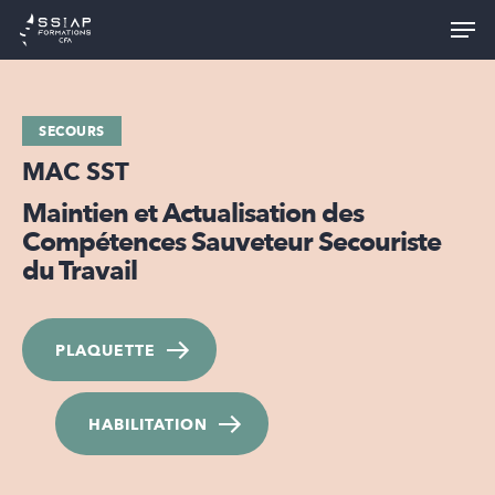
Skip
Men
to
Close
main
Menu
content
SECOURS
MAC SST
Maintien et Actualisation des
Compétences Sauveteur Secouriste
du Travail
PLAQUETTE
HABILITATION