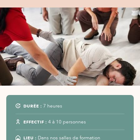
DURÉE :
7 heures
EFFECTIF :
4 à 10 personnes
LIEU :
Dans nos salles de formation