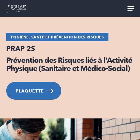
Skip
Men
to
Close
main
Menu
content
HYGIÈNE, SANTÉ ET PRÉVENTION DES RISQUES
PRAP 2S
Prévention des Risques liés à l’Activité
Physique (Sanitaire et Médico-Social)
PLAQUETTE