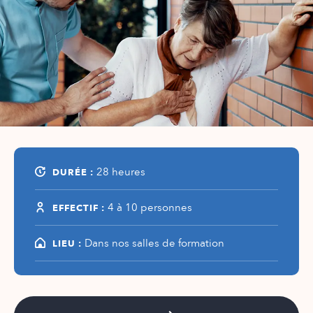
DURÉE :
28 heures
EFFECTIF :
4 à 10 personnes
LIEU :
Dans nos salles de formation