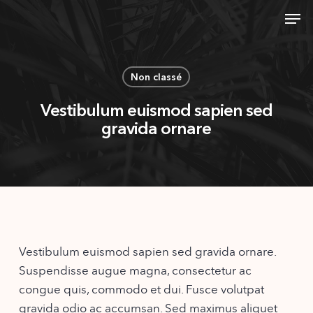
Skip
Men
to
Close
main
Menu
content
Non classé
Vestibulum euismod sapien sed
gravida ornare
Vestibulum euismod sapien sed gravida ornare.
Suspendisse augue magna, consectetur ac
congue quis, commodo et dui. Fusce volutpat
gravida odio ac accumsan. Sed maximus aliquet